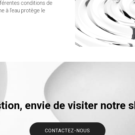
férentes conditions de
he à l’eau protège le
tion, envie de visiter notre
CONTACTEZ-NOUS