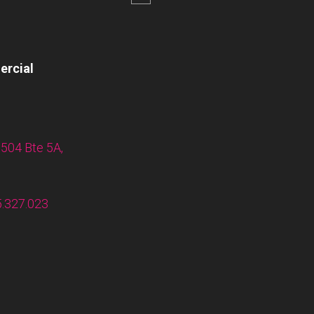
 87
ercial
83
504 Bte 5A,
.327.023